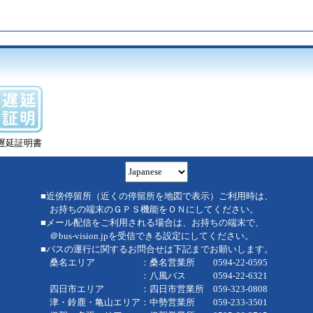
遅延証明書
■近傍停留所（近くの停留所を地図で表示）ご利用時は、
お持ちの端末のＧＰＳ機能をＯＮにしてください。
■メール配信をご利用される場合は、お持ちの端末で、
＠bus-vision.jpを受信できる設定にしてください。
■バスの運行に関するお問合せは下記までお願いします。
桑名エリア ：桑名営業所 0594-22-0595
：八風バス 0594-22-6321
四日市エリア ：四日市営業所 059-323-0808
津・鈴鹿・亀山エリア：中勢営業所 059-233-3501