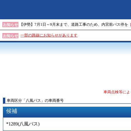
【伊勢】7月1日～9月末まで、道路工事のため、内宮前バス停を
お知らせ
一部の路線にお知らせがあります
お知らせ
車両点検等によ
車両区分
「
八風バス
」
の車両番号
候補
*1289
(
八風バス
)