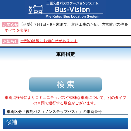
【伊勢】7月1日～9月末まで、道路工事のため、内宮前バス停を
お知らせ
[すべてを表示]
一部の路線にお知らせがあります
お知らせ
車両指定
車両点検等によりコミュニティバスや特殊な車両について、別のタイプ
の車両で運行する場合がございます。
車両区分
「
復刻バス（ノンステップバス）
」
の車両番号
候補