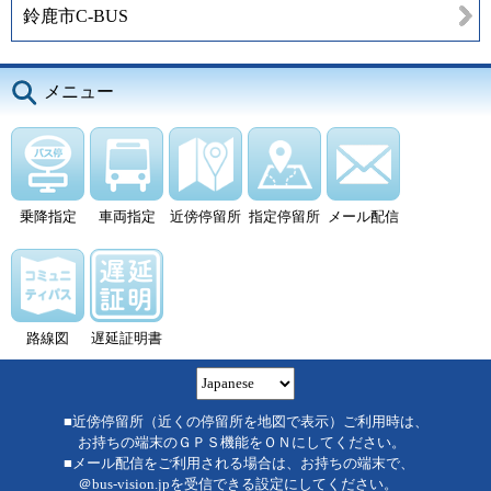
鈴鹿市C-BUS
メニュー
乗降指定
車両指定
近傍停留所
指定停留所
メール配信
路線図
遅延証明書
■近傍停留所（近くの停留所を地図で表示）ご利用時は、
お持ちの端末のＧＰＳ機能をＯＮにしてください。
■メール配信をご利用される場合は、お持ちの端末で、
＠bus-vision.jpを受信できる設定にしてください。