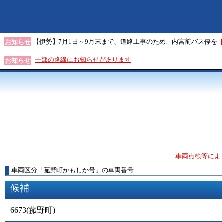
【伊勢】7月1日～9月末まで、道路工事のため、内宮前バス停を
お知らせ
一部の路線にお知らせがあります
お知らせ
車両点検等によ
車両区分
「
菰野町かもしか号
」
の車両番号
候補
6673
(
菰野町
)