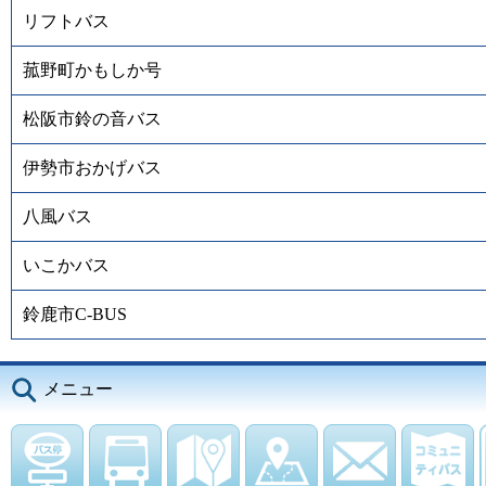
リフトバス
菰野町かもしか号
松阪市鈴の音バス
伊勢市おかげバス
八風バス
いこかバス
鈴鹿市C-BUS
メニュー