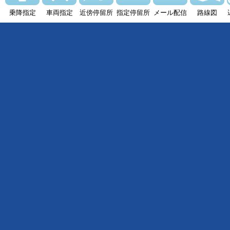
乗降指定
車両指定
近傍停留所
指定停留所
メール配信
路線図