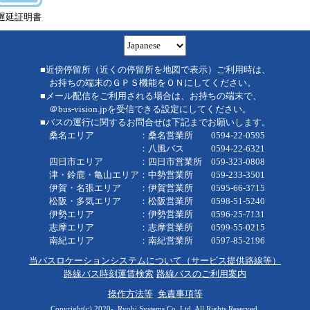
遅延証明書
■近傍停留所（近くの停留所を地図で表示）ご利用時は、
お持ちの端末のＧＰＳ機能をＯＮにしてください。
■メール配信をご利用される場合は、お持ちの端末で、
＠bus-vision.jpを受信できる設定にしてください。
■バスの運行に関するお問合せは下記までお願いします。
桑名エリア ：桑名営業所 0594-22-0595
：八風バス 0594-22-6321
四日市エリア ：四日市営業所 059-323-0808
津・鈴鹿・亀山エリア：中勢営業所 059-233-3501
伊賀・名張エリア ：伊賀営業所 0595-66-3715
松阪・多気エリア ：松阪営業所 0598-51-5240
伊勢エリア ：伊勢営業所 0596-25-7131
志摩エリア ：志摩営業所 0599-55-0215
南紀エリア ：南紀営業所 0597-85-2196
当バスロケーションシステムについて（サービス提供路線等）
路線バス時刻運賃検索
路線バスのご利用案内
操作方法等
免責事項等
Copyright(c) 2020-, Ryobi Systems Co.,Ltd. All Rights Reserved.