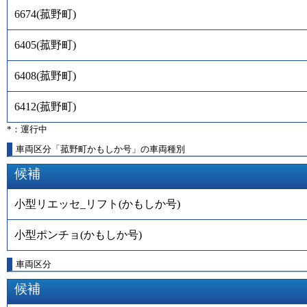
6674
(
菰野町
)
6405
(
菰野町
)
6408
(
菰野町
)
6412
(
菰野町
)
*：運行中
車両区分「菰野町かもしか号」の車両種別
候補
小型リエッセ_リフト(かもしか号)
小型ポンチョ(かもしか号)
車両区分
候補