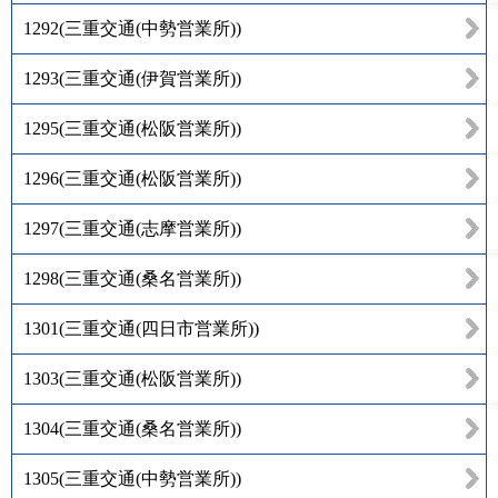
1292
(
三重交通(中勢営業所)
)
1293
(
三重交通(伊賀営業所)
)
1295
(
三重交通(松阪営業所)
)
1296
(
三重交通(松阪営業所)
)
1297
(
三重交通(志摩営業所)
)
1298
(
三重交通(桑名営業所)
)
1301
(
三重交通(四日市営業所)
)
1303
(
三重交通(松阪営業所)
)
1304
(
三重交通(桑名営業所)
)
1305
(
三重交通(中勢営業所)
)