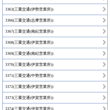
3363
(
三重交通(伊勢営業所)
)
3366
(
三重交通(志摩営業所)
)
3367
(
三重交通(南紀営業所)
)
3368
(
三重交通(伊賀営業所)
)
3369
(
三重交通(南紀営業所)
)
3370
(
三重交通(伊賀営業所)
)
3371
(
三重交通(中勢営業所)
)
3372
(
三重交通(伊賀営業所)
)
3373
(
三重交通(伊賀営業所)
)
3374
(
三重交通(伊賀営業所)
)