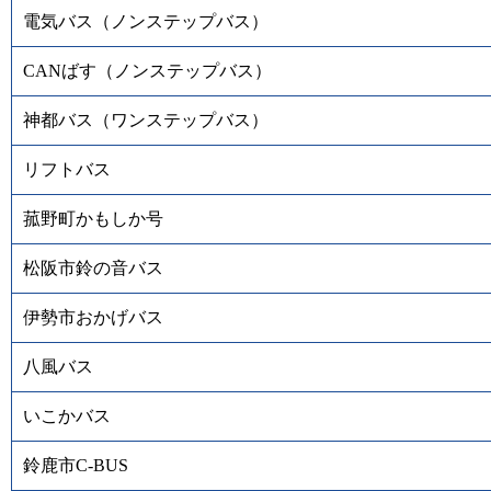
電気バス（ノンステップバス）
CANばす（ノンステップバス）
神都バス（ワンステップバス）
リフトバス
菰野町かもしか号
松阪市鈴の音バス
伊勢市おかげバス
八風バス
いこかバス
鈴鹿市C-BUS