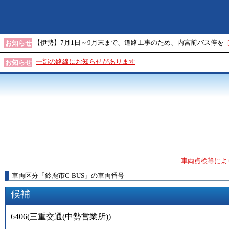
【伊勢】7月1日～9月末まで、道路工事のため、内宮前バス停を
お知らせ
一部の路線にお知らせがあります
お知らせ
車両点検等によ
車両区分
「
鈴鹿市C-BUS
」
の車両番号
候補
6406
(
三重交通(中勢営業所)
)