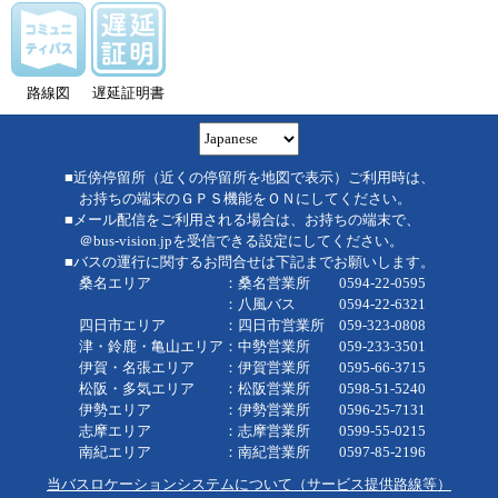
路線図
遅延証明書
■近傍停留所（近くの停留所を地図で表示）ご利用時は、
お持ちの端末のＧＰＳ機能をＯＮにしてください。
■メール配信をご利用される場合は、お持ちの端末で、
＠bus-vision.jpを受信できる設定にしてください。
■バスの運行に関するお問合せは下記までお願いします。
桑名エリア ：桑名営業所 0594-22-0595
：八風バス 0594-22-6321
四日市エリア ：四日市営業所 059-323-0808
津・鈴鹿・亀山エリア：中勢営業所 059-233-3501
伊賀・名張エリア ：伊賀営業所 0595-66-3715
松阪・多気エリア ：松阪営業所 0598-51-5240
伊勢エリア ：伊勢営業所 0596-25-7131
志摩エリア ：志摩営業所 0599-55-0215
南紀エリア ：南紀営業所 0597-85-2196
当バスロケーションシステムについて（サービス提供路線等）