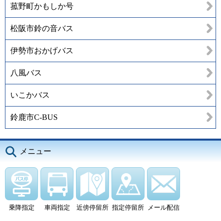
菰野町かもしか号
松阪市鈴の音バス
伊勢市おかげバス
八風バス
いこかバス
鈴鹿市C-BUS
メニュー
乗降指定
車両指定
近傍停留所
指定停留所
メール配信