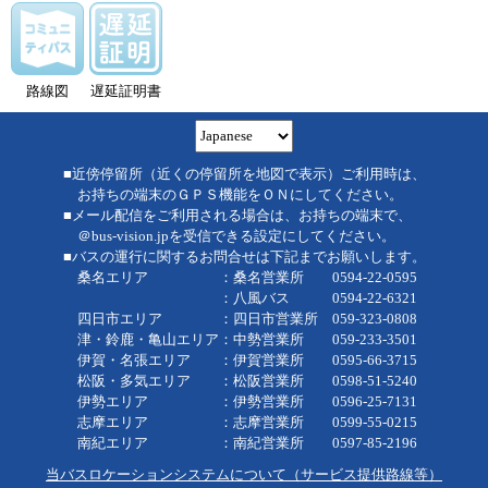
路線図
遅延証明書
■近傍停留所（近くの停留所を地図で表示）ご利用時は、
お持ちの端末のＧＰＳ機能をＯＮにしてください。
■メール配信をご利用される場合は、お持ちの端末で、
＠bus-vision.jpを受信できる設定にしてください。
■バスの運行に関するお問合せは下記までお願いします。
桑名エリア ：桑名営業所 0594-22-0595
：八風バス 0594-22-6321
四日市エリア ：四日市営業所 059-323-0808
津・鈴鹿・亀山エリア：中勢営業所 059-233-3501
伊賀・名張エリア ：伊賀営業所 0595-66-3715
松阪・多気エリア ：松阪営業所 0598-51-5240
伊勢エリア ：伊勢営業所 0596-25-7131
志摩エリア ：志摩営業所 0599-55-0215
南紀エリア ：南紀営業所 0597-85-2196
当バスロケーションシステムについて（サービス提供路線等）