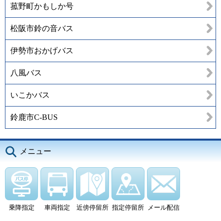
菰野町かもしか号
松阪市鈴の音バス
伊勢市おかげバス
八風バス
いこかバス
鈴鹿市C-BUS
メニュー
乗降指定
車両指定
近傍停留所
指定停留所
メール配信