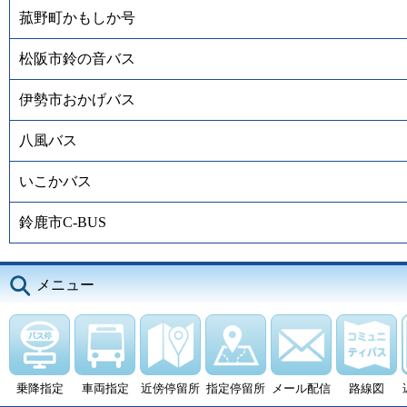
菰野町かもしか号
松阪市鈴の音バス
伊勢市おかげバス
八風バス
いこかバス
鈴鹿市C-BUS
メニュー
乗降指定
車両指定
近傍停留所
指定停留所
メール配信
路線図