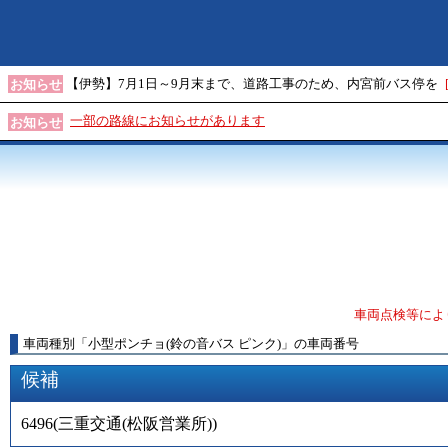
【伊勢】7月1日～9月末まで、道路工事のため、内宮前バス停を
お知らせ
一部の路線にお知らせがあります
お知らせ
車両点検等によ
車両種別
「
小型ポンチョ(鈴の音バス ピンク)
」
の車両番号
候補
6496
(
三重交通(松阪営業所)
)