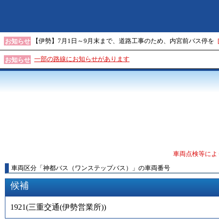
【伊勢】7月1日～9月末まで、道路工事のため、内宮前バス停を
お知らせ
一部の路線にお知らせがあります
お知らせ
車両点検等によ
車両区分
「
神都バス（ワンステップバス）
」
の車両番号
候補
1921
(
三重交通(伊勢営業所)
)