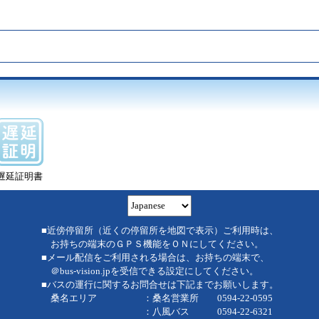
遅延証明書
■近傍停留所（近くの停留所を地図で表示）ご利用時は、
お持ちの端末のＧＰＳ機能をＯＮにしてください。
■メール配信をご利用される場合は、お持ちの端末で、
＠bus-vision.jpを受信できる設定にしてください。
■バスの運行に関するお問合せは下記までお願いします。
桑名エリア ：桑名営業所 0594-22-0595
：八風バス 0594-22-6321