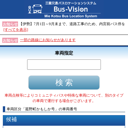
【伊勢】7月1日～9月末まで、道路工事のため、内宮前バス停を
お知らせ
[すべてを表示]
一部の路線にお知らせがあります
お知らせ
車両指定
車両点検等によりコミュニティバスや特殊な車両について、別のタイプ
の車両で運行する場合がございます。
車両区分
「
菰野町かもしか号
」
の車両番号
候補