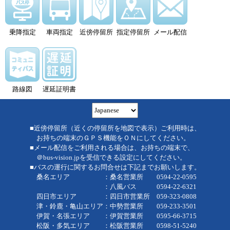
乗降指定
車両指定
近傍停留所
指定停留所
メール配信
路線図
遅延証明書
■近傍停留所（近くの停留所を地図で表示）ご利用時は、
お持ちの端末のＧＰＳ機能をＯＮにしてください。
■メール配信をご利用される場合は、お持ちの端末で、
＠bus-vision.jpを受信できる設定にしてください。
■バスの運行に関するお問合せは下記までお願いします。
桑名エリア ：桑名営業所 0594-22-0595
：八風バス 0594-22-6321
四日市エリア ：四日市営業所 059-323-0808
津・鈴鹿・亀山エリア：中勢営業所 059-233-3501
伊賀・名張エリア ：伊賀営業所 0595-66-3715
松阪・多気エリア ：松阪営業所 0598-51-5240