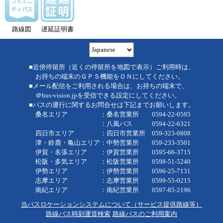
路線図
遅延証明書
■近傍停留所（近くの停留所を地図で表示）ご利用時は、
お持ちの端末のＧＰＳ機能をＯＮにしてください。
■メール配信をご利用される場合は、お持ちの端末で、
＠bus-vision.jpを受信できる設定にしてください。
■バスの運行に関するお問合せは下記までお願いします。
桑名エリア ：桑名営業所 0594-22-0595
：八風バス 0594-22-6321
四日市エリア ：四日市営業所 059-323-0808
津・鈴鹿・亀山エリア：中勢営業所 059-233-3501
伊賀・名張エリア ：伊賀営業所 0595-66-3715
松阪・多気エリア ：松阪営業所 0598-51-5240
伊勢エリア ：伊勢営業所 0596-25-7131
志摩エリア ：志摩営業所 0599-55-0215
南紀エリア ：南紀営業所 0597-85-2196
当バスロケーションシステムについて（サービス提供路線等）
路線バス時刻運賃検索
路線バスのご利用案内