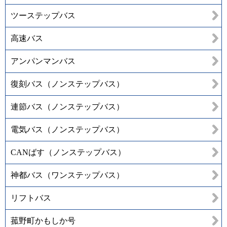
ツーステップバス
高速バス
アンパンマンバス
復刻バス（ノンステップバス）
連節バス（ノンステップバス）
電気バス（ノンステップバス）
CANばす（ノンステップバス）
神都バス（ワンステップバス）
リフトバス
菰野町かもしか号