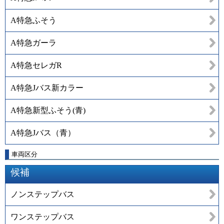
A特急ふそう
A特急ガーラ
A特急セレガR
A特急Jバス新カラー
A特急新型ふそう(青)
A特急Jバス（青）
車両区分
候補
ノンステップバス
ワンステップバス