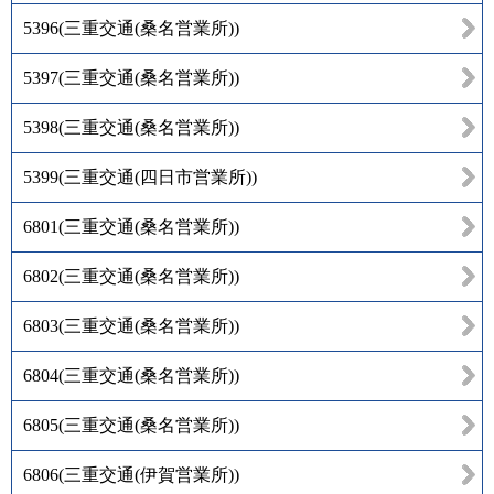
5396
(
三重交通(桑名営業所)
)
5397
(
三重交通(桑名営業所)
)
5398
(
三重交通(桑名営業所)
)
5399
(
三重交通(四日市営業所)
)
6801
(
三重交通(桑名営業所)
)
6802
(
三重交通(桑名営業所)
)
6803
(
三重交通(桑名営業所)
)
6804
(
三重交通(桑名営業所)
)
6805
(
三重交通(桑名営業所)
)
6806
(
三重交通(伊賀営業所)
)