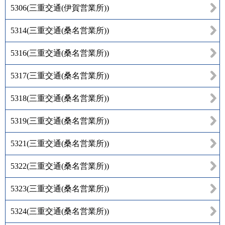
5306
(
三重交通(伊賀営業所)
)
5314
(
三重交通(桑名営業所)
)
5316
(
三重交通(桑名営業所)
)
5317
(
三重交通(桑名営業所)
)
5318
(
三重交通(桑名営業所)
)
5319
(
三重交通(桑名営業所)
)
5321
(
三重交通(桑名営業所)
)
5322
(
三重交通(桑名営業所)
)
5323
(
三重交通(桑名営業所)
)
5324
(
三重交通(桑名営業所)
)