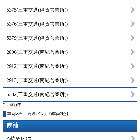
5375
(
三重交通(伊賀営業所)
)
5376
(
三重交通(伊賀営業所)
)
5379
(
三重交通(伊賀営業所)
)
2806
(
三重交通(南紀営業所)
)
2912
(
三重交通(南紀営業所)
)
2913
(
三重交通(南紀営業所)
)
5382
(
三重交通(南紀営業所)
)
*：運行中
車両区分「高速バス」の車両種別
候補
A特急Jバス