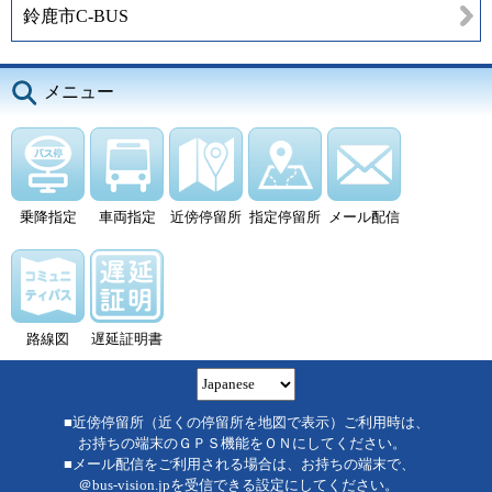
鈴鹿市C-BUS
メニュー
乗降指定
車両指定
近傍停留所
指定停留所
メール配信
路線図
遅延証明書
■近傍停留所（近くの停留所を地図で表示）ご利用時は、
お持ちの端末のＧＰＳ機能をＯＮにしてください。
■メール配信をご利用される場合は、お持ちの端末で、
＠bus-vision.jpを受信できる設定にしてください。