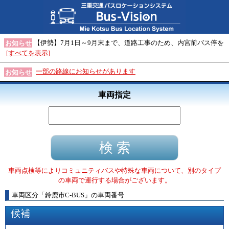
【伊勢】7月1日～9月末まで、道路工事のため、内宮前バス停を
お知らせ
[すべてを表示]
一部の路線にお知らせがあります
お知らせ
車両指定
車両点検等によりコミュニティバスや特殊な車両について、別のタイプ
の車両で運行する場合がございます。
車両区分
「
鈴鹿市C-BUS
」
の車両番号
候補