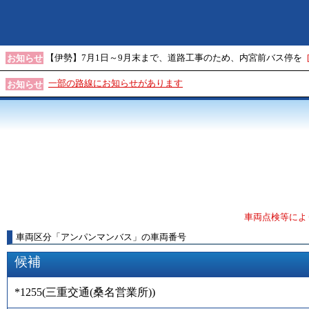
【伊勢】7月1日～9月末まで、道路工事のため、内宮前バス停を
お知らせ
一部の路線にお知らせがあります
お知らせ
車両点検等によ
車両区分
「
アンパンマンバス
」
の車両番号
候補
*1255
(
三重交通(桑名営業所)
)