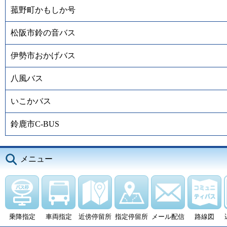
菰野町かもしか号
松阪市鈴の音バス
伊勢市おかげバス
八風バス
いこかバス
鈴鹿市C-BUS
メニュー
乗降指定
車両指定
近傍停留所
指定停留所
メール配信
路線図