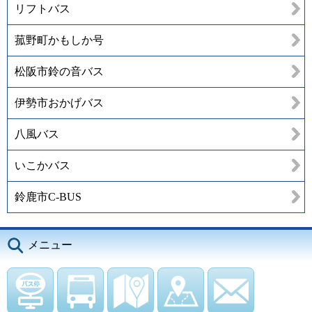
リフトバス
菰野町かもしか号
松阪市鈴の音バス
伊勢市おかげバス
八風バス
いこかバス
鈴鹿市C-BUS
メニュー