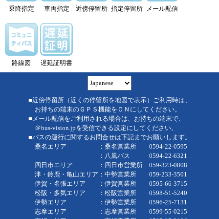
乗降指定
車両指定
近傍停留所
指定停留所
メール配信
路線図
遅延証明書
■近傍停留所（近くの停留所を地図で表示）ご利用時は、
お持ちの端末のＧＰＳ機能をＯＮにしてください。
■メール配信をご利用される場合は、お持ちの端末で、
＠bus-vision.jpを受信できる設定にしてください。
■バスの運行に関するお問合せは下記までお願いします。
桑名エリア ：桑名営業所 0594-22-0595
：八風バス 0594-22-6321
四日市エリア ：四日市営業所 059-323-0808
津・鈴鹿・亀山エリア：中勢営業所 059-233-3501
伊賀・名張エリア ：伊賀営業所 0595-66-3715
松阪・多気エリア ：松阪営業所 0598-51-5240
伊勢エリア ：伊勢営業所 0596-25-7131
志摩エリア ：志摩営業所 0599-55-0215