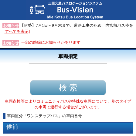
【伊勢】7月1日～9月末まで、道路工事のため、内宮前バス停を
お知らせ
[すべてを表示]
一部の路線にお知らせがあります
お知らせ
車両指定
車両点検等によりコミュニティバスや特殊な車両について、別のタイプ
の車両で運行する場合がございます。
車両区分
「
ワンステップバス
」
の車両番号
候補