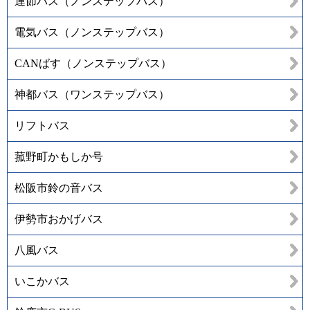
連節バス（ノンステップバス）
電気バス（ノンステップバス）
CANばす（ノンステップバス）
神都バス（ワンステップバス）
リフトバス
菰野町かもしか号
松阪市鈴の音バス
伊勢市おかげバス
八風バス
いこかバス