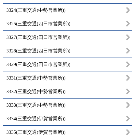
3324
(
三重交通(中勢営業所)
)
3325
(
三重交通(四日市営業所)
)
3327
(
三重交通(四日市営業所)
)
3328
(
三重交通(四日市営業所)
)
3329
(
三重交通(四日市営業所)
)
3331
(
三重交通(中勢営業所)
)
3332
(
三重交通(中勢営業所)
)
3333
(
三重交通(中勢営業所)
)
3334
(
三重交通(伊賀営業所)
)
3335
(
三重交通(伊賀営業所)
)