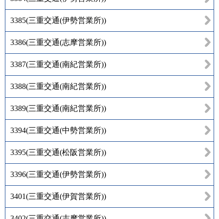
3385
(
三重交通(伊勢営業所)
)
3386
(
三重交通(志摩営業所)
)
3387
(
三重交通(南紀営業所)
)
3388
(
三重交通(南紀営業所)
)
3389
(
三重交通(南紀営業所)
)
3394
(
三重交通(中勢営業所)
)
3395
(
三重交通(松阪営業所)
)
3396
(
三重交通(伊勢営業所)
)
3401
(
三重交通(伊賀営業所)
)
3402
(
三重交通(志摩営業所)
)