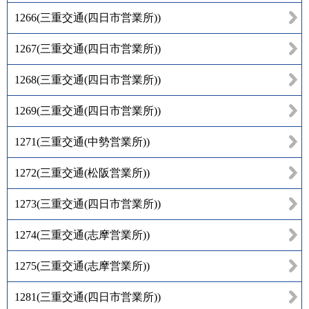
1266
(
三重交通(四日市営業所)
)
1267
(
三重交通(四日市営業所)
)
1268
(
三重交通(四日市営業所)
)
1269
(
三重交通(四日市営業所)
)
1271
(
三重交通(中勢営業所)
)
1272
(
三重交通(松阪営業所)
)
1273
(
三重交通(四日市営業所)
)
1274
(
三重交通(志摩営業所)
)
1275
(
三重交通(志摩営業所)
)
1281
(
三重交通(四日市営業所)
)