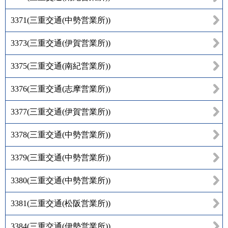
3371
(
三重交通(中勢営業所)
)
3373
(
三重交通(伊賀営業所)
)
3375
(
三重交通(南紀営業所)
)
3376
(
三重交通(志摩営業所)
)
3377
(
三重交通(伊賀営業所)
)
3378
(
三重交通(中勢営業所)
)
3379
(
三重交通(中勢営業所)
)
3380
(
三重交通(中勢営業所)
)
3381
(
三重交通(松阪営業所)
)
3384
(
三重交通(伊勢営業所)
)