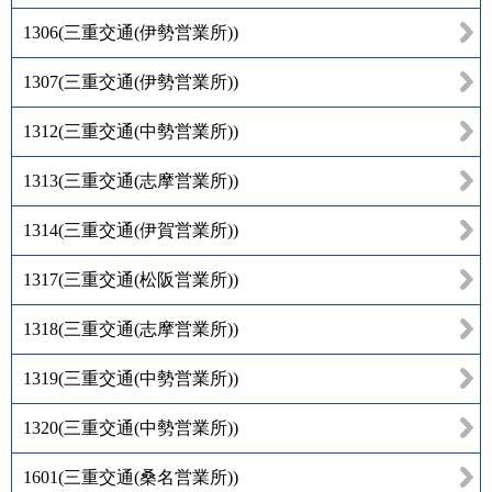
1306
(
三重交通(伊勢営業所)
)
1307
(
三重交通(伊勢営業所)
)
1312
(
三重交通(中勢営業所)
)
1313
(
三重交通(志摩営業所)
)
1314
(
三重交通(伊賀営業所)
)
1317
(
三重交通(松阪営業所)
)
1318
(
三重交通(志摩営業所)
)
1319
(
三重交通(中勢営業所)
)
1320
(
三重交通(中勢営業所)
)
1601
(
三重交通(桑名営業所)
)