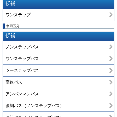
候補
ワンステップ
車両区分
候補
ノンステップバス
ワンステップバス
ツーステップバス
高速バス
アンパンマンバス
復刻バス（ノンステップバス）