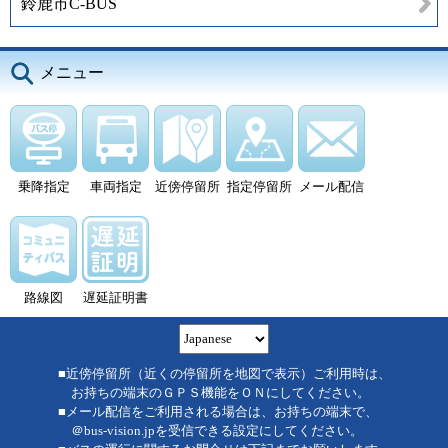
鈴鹿市C-BUS
メニュー
乗降指定
車両指定
近傍停留所
指定停留所
メール配信
路線図
遅延証明書
■近傍停留所（近くの停留所を地図で表示）ご利用時は、
お持ちの端末のＧＰＳ機能をＯＮにしてください。
■メール配信をご利用される場合は、お持ちの端末で、
＠bus-vision.jpを受信できる設定にしてください。