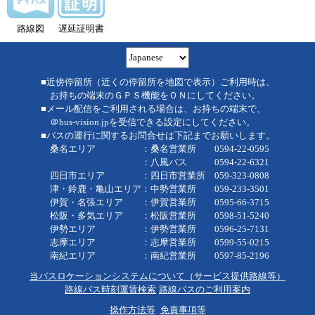
路線図
遅延証明書
■近傍停留所（近くの停留所を地図で表示）ご利用時は、
お持ちの端末のＧＰＳ機能をＯＮにしてください。
■メール配信をご利用される場合は、お持ちの端末で、
＠bus-vision.jpを受信できる設定にしてください。
■バスの運行に関するお問合せは下記までお願いします。
桑名エリア ：桑名営業所 0594-22-0595
：八風バス 0594-22-6321
四日市エリア ：四日市営業所 059-323-0808
津・鈴鹿・亀山エリア：中勢営業所 059-233-3501
伊賀・名張エリア ：伊賀営業所 0595-66-3715
松阪・多気エリア ：松阪営業所 0598-51-5240
伊勢エリア ：伊勢営業所 0596-25-7131
志摩エリア ：志摩営業所 0599-55-0215
南紀エリア ：南紀営業所 0597-85-2196
当バスロケーションシステムについて（サービス提供路線等）
路線バス時刻運賃検索
路線バスのご利用案内
操作方法等
免責事項等