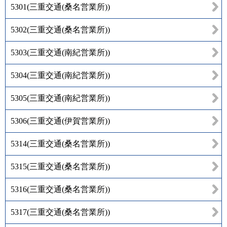
5301
(
三重交通(桑名営業所)
)
5302
(
三重交通(桑名営業所)
)
5303
(
三重交通(南紀営業所)
)
5304
(
三重交通(南紀営業所)
)
5305
(
三重交通(南紀営業所)
)
5306
(
三重交通(伊賀営業所)
)
5314
(
三重交通(桑名営業所)
)
5315
(
三重交通(桑名営業所)
)
5316
(
三重交通(桑名営業所)
)
5317
(
三重交通(桑名営業所)
)