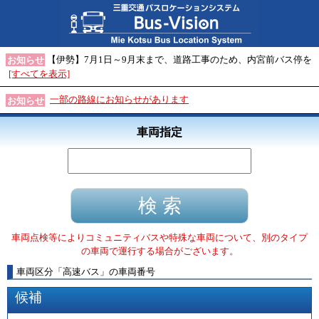
【伊勢】7月1日～9月末まで、道路工事のため、内宮前バス停を
お知らせ
[すべてを表示]
一部の路線にお知らせがあります
お知らせ
車両指定
車両点検等によりコミュニティバスや特殊な車両について、別のタイプ
の車両で運行する場合がございます。
車両区分
「
高速バス
」
の車両番号
候補