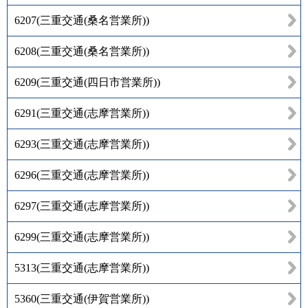
6207
(
三重交通(桑名営業所)
)
6208
(
三重交通(桑名営業所)
)
6209
(
三重交通(四日市営業所)
)
6291
(
三重交通(志摩営業所)
)
6293
(
三重交通(志摩営業所)
)
6296
(
三重交通(志摩営業所)
)
6297
(
三重交通(志摩営業所)
)
6299
(
三重交通(志摩営業所)
)
5313
(
三重交通(志摩営業所)
)
5360
(
三重交通(伊賀営業所)
)