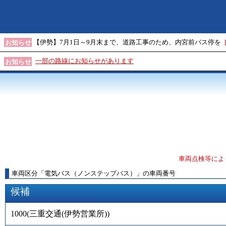
【伊勢】7月1日～9月末まで、道路工事のため、内宮前バス停を
お知らせ
一部の路線にお知らせがあります
お知らせ
車両点検等によ
車両区分
「
電気バス（ノンステップバス）
」
の車両番号
候補
1000
(
三重交通(伊勢営業所)
)