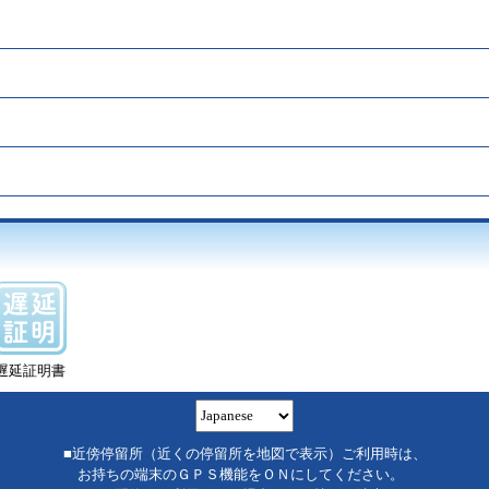
遅延証明書
■近傍停留所（近くの停留所を地図で表示）ご利用時は、
お持ちの端末のＧＰＳ機能をＯＮにしてください。