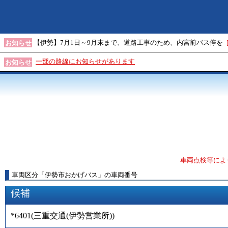
【伊勢】7月1日～9月末まで、道路工事のため、内宮前バス停を
お知らせ
一部の路線にお知らせがあります
お知らせ
車両点検等によ
車両区分
「
伊勢市おかげバス
」
の車両番号
候補
*6401
(
三重交通(伊勢営業所)
)