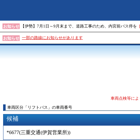
【伊勢】7月1日～9月末まで、道路工事のため、内宮前バス停を
お知らせ
一部の路線にお知らせがあります
お知らせ
車両点検等によ
車両区分
「
リフトバス
」
の車両番号
候補
*6677
(
三重交通(伊賀営業所)
)