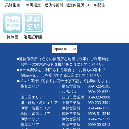
乗降指定
車両指定
近傍停留所
指定停留所
メール配信
路線図
遅延証明書
■近傍停留所（近くの停留所を地図で表示）ご利用時は、
お持ちの端末のＧＰＳ機能をＯＮにしてください。
■メール配信をご利用される場合は、お持ちの端末で、
＠bus-vision.jpを受信できる設定にしてください。
■バスの運行に関するお問合せは下記までお願いします。
桑名エリア ：桑名営業所 0594-22-0595
：八風バス 0594-22-6321
四日市エリア ：四日市営業所 059-323-0808
津・鈴鹿・亀山エリア：中勢営業所 059-233-3501
伊賀・名張エリア ：伊賀営業所 0595-66-3715
松阪・多気エリア ：松阪営業所 0598-51-5240
伊勢エリア ：伊勢営業所 0596-25-7131
志摩エリア ：志摩営業所 0599-55-0215