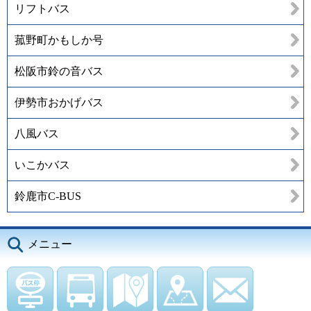
リフトバス
菰野町かもしか号
松阪市鈴の音バス
伊勢市おかげバス
八風バス
いこかバス
鈴鹿市C-BUS
メニュー