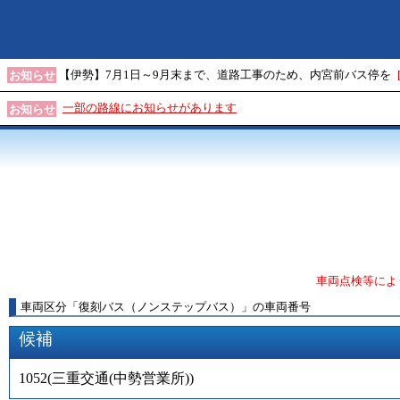
【伊勢】7月1日～9月末まで、道路工事のため、内宮前バス停を
お知らせ
一部の路線にお知らせがあります
お知らせ
車両点検等によ
車両区分
「
復刻バス（ノンステップバス）
」
の車両番号
候補
1052
(
三重交通(中勢営業所)
)