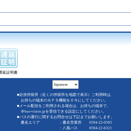
遅延証明書
■近傍停留所（近くの停留所を地図で表示）ご利用時は、
お持ちの端末のＧＰＳ機能をＯＮにしてください。
■メール配信をご利用される場合は、お持ちの端末で、
＠bus-vision.jpを受信できる設定にしてください。
■バスの運行に関するお問合せは下記までお願いします。
桑名エリア ：桑名営業所 0594-22-0595
：八風バス 0594-22-6321