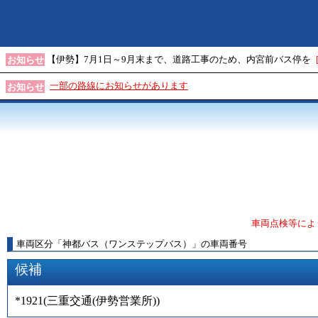
【伊勢】7月1日～9月末まで、道路工事のため、内宮前バス停を
お知らせ
一部の路線にお知らせがあります
お知らせ
車両点検等によ
車両区分
「
神都バス（ワンステップバス）
」
の車両番号
候補
*1921
(
三重交通(伊勢営業所)
)