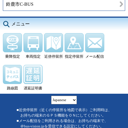
鈴鹿市C-BUS
メニュー
乗降指定
車両指定
近傍停留所
指定停留所
メール配信
路線図
遅延証明書
■近傍停留所（近くの停留所を地図で表示）ご利用時は、
お持ちの端末のＧＰＳ機能をＯＮにしてください。
■メール配信をご利用される場合は、お持ちの端末で、
＠bus-vision.jpを受信できる設定にしてください。