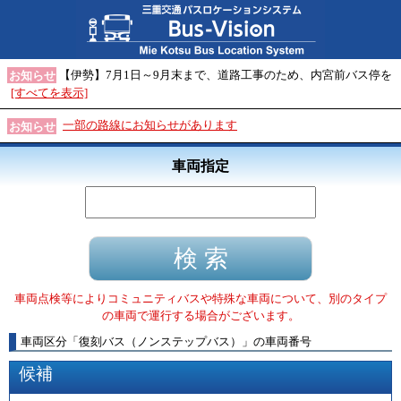
【伊勢】7月1日～9月末まで、道路工事のため、内宮前バス停を
お知らせ
[すべてを表示]
一部の路線にお知らせがあります
お知らせ
車両指定
車両点検等によりコミュニティバスや特殊な車両について、別のタイプ
の車両で運行する場合がございます。
車両区分
「
復刻バス（ノンステップバス）
」
の車両番号
候補