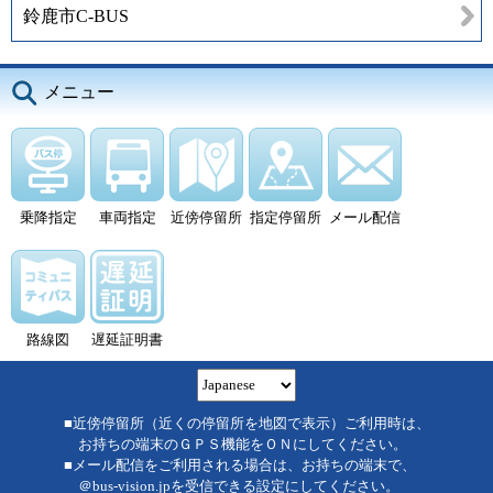
鈴鹿市C-BUS
メニュー
乗降指定
車両指定
近傍停留所
指定停留所
メール配信
路線図
遅延証明書
■近傍停留所（近くの停留所を地図で表示）ご利用時は、
お持ちの端末のＧＰＳ機能をＯＮにしてください。
■メール配信をご利用される場合は、お持ちの端末で、
＠bus-vision.jpを受信できる設定にしてください。