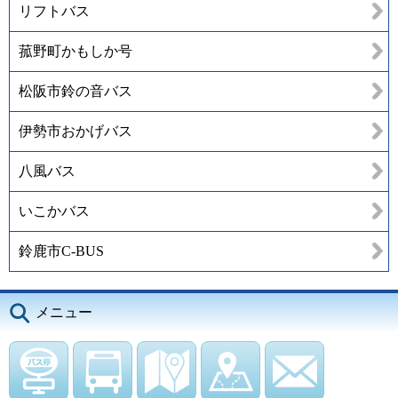
リフトバス
菰野町かもしか号
松阪市鈴の音バス
伊勢市おかげバス
八風バス
いこかバス
鈴鹿市C-BUS
メニュー