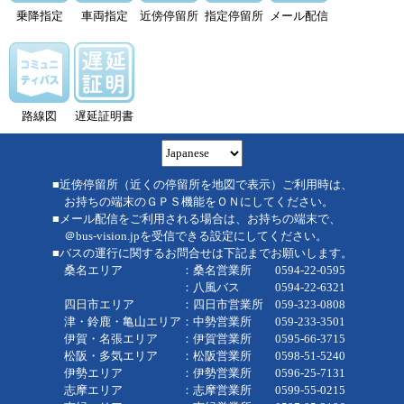
乗降指定
車両指定
近傍停留所
指定停留所
メール配信
路線図
遅延証明書
■近傍停留所（近くの停留所を地図で表示）ご利用時は、
お持ちの端末のＧＰＳ機能をＯＮにしてください。
■メール配信をご利用される場合は、お持ちの端末で、
＠bus-vision.jpを受信できる設定にしてください。
■バスの運行に関するお問合せは下記までお願いします。
桑名エリア ：桑名営業所 0594-22-0595
：八風バス 0594-22-6321
四日市エリア ：四日市営業所 059-323-0808
津・鈴鹿・亀山エリア：中勢営業所 059-233-3501
伊賀・名張エリア ：伊賀営業所 0595-66-3715
松阪・多気エリア ：松阪営業所 0598-51-5240
伊勢エリア ：伊勢営業所 0596-25-7131
志摩エリア ：志摩営業所 0599-55-0215