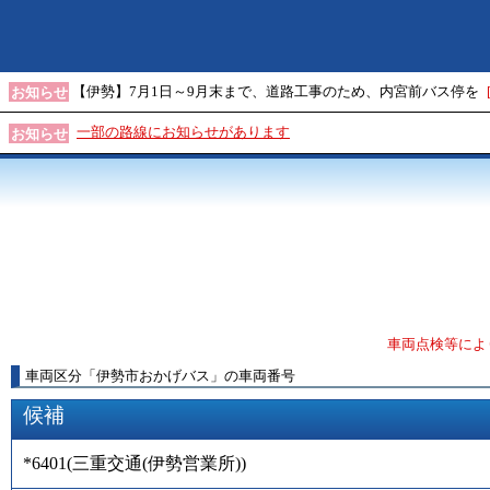
【伊勢】7月1日～9月末まで、道路工事のため、内宮前バス停を
お知らせ
一部の路線にお知らせがあります
お知らせ
車両点検等によ
車両区分
「
伊勢市おかげバス
」
の車両番号
候補
*6401
(
三重交通(伊勢営業所)
)