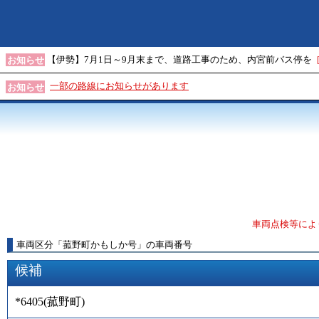
【伊勢】7月1日～9月末まで、道路工事のため、内宮前バス停を
お知らせ
一部の路線にお知らせがあります
お知らせ
車両点検等によ
車両区分
「
菰野町かもしか号
」
の車両番号
候補
*6405
(
菰野町
)