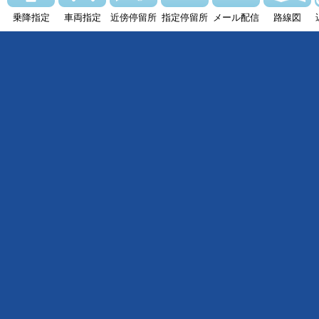
乗降指定
車両指定
近傍停留所
指定停留所
メール配信
路線図