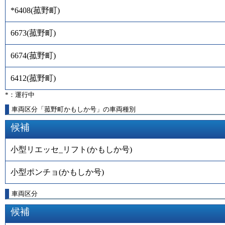
*6408
(
菰野町
)
6673
(
菰野町
)
6674
(
菰野町
)
6412
(
菰野町
)
*：運行中
車両区分「菰野町かもしか号」の車両種別
候補
小型リエッセ_リフト(かもしか号)
小型ポンチョ(かもしか号)
車両区分
候補