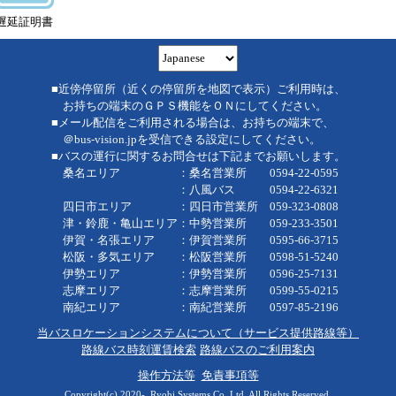
遅延証明書
■近傍停留所（近くの停留所を地図で表示）ご利用時は、
お持ちの端末のＧＰＳ機能をＯＮにしてください。
■メール配信をご利用される場合は、お持ちの端末で、
＠bus-vision.jpを受信できる設定にしてください。
■バスの運行に関するお問合せは下記までお願いします。
桑名エリア ：桑名営業所 0594-22-0595
：八風バス 0594-22-6321
四日市エリア ：四日市営業所 059-323-0808
津・鈴鹿・亀山エリア：中勢営業所 059-233-3501
伊賀・名張エリア ：伊賀営業所 0595-66-3715
松阪・多気エリア ：松阪営業所 0598-51-5240
伊勢エリア ：伊勢営業所 0596-25-7131
志摩エリア ：志摩営業所 0599-55-0215
南紀エリア ：南紀営業所 0597-85-2196
当バスロケーションシステムについて（サービス提供路線等）
路線バス時刻運賃検索
路線バスのご利用案内
操作方法等
免責事項等
Copyright(c) 2020-, Ryobi Systems Co.,Ltd. All Rights Reserved.