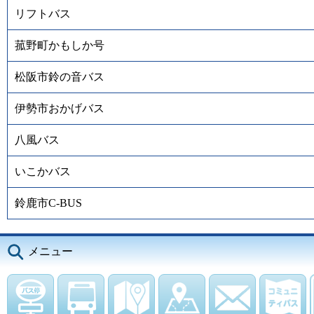
リフトバス
菰野町かもしか号
松阪市鈴の音バス
伊勢市おかげバス
八風バス
いこかバス
鈴鹿市C-BUS
メニュー