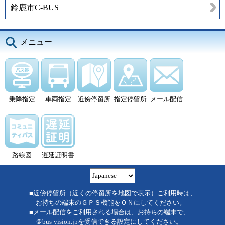
鈴鹿市C-BUS
メニュー
乗降指定
車両指定
近傍停留所
指定停留所
メール配信
路線図
遅延証明書
■近傍停留所（近くの停留所を地図で表示）ご利用時は、
お持ちの端末のＧＰＳ機能をＯＮにしてください。
■メール配信をご利用される場合は、お持ちの端末で、
＠bus-vision.jpを受信できる設定にしてください。