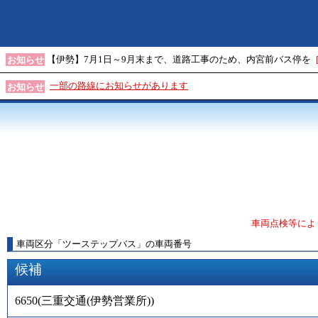
【伊勢】7月1日～9月末まで、道路工事のため、内宮前バス停を
お知らせ
一部の路線にお知らせがあります
お知らせ
車両点検等によ
車両区分
「
ツーステップバス
」
の車両番号
候補
6650
(
三重交通(伊勢営業所)
)