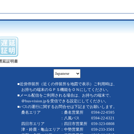
遅延証明書
■近傍停留所（近くの停留所を地図で表示）ご利用時は、
お持ちの端末のＧＰＳ機能をＯＮにしてください。
■メール配信をご利用される場合は、お持ちの端末で、
＠bus-vision.jpを受信できる設定にしてください。
■バスの運行に関するお問合せは下記までお願いします。
桑名エリア ：桑名営業所 0594-22-0595
：八風バス 0594-22-6321
四日市エリア ：四日市営業所 059-323-0808
津・鈴鹿・亀山エリア：中勢営業所 059-233-3501