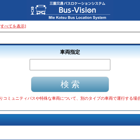
[すべてを表示]
車両指定
りコミュニティバスや特殊な車両について、別のタイプの車両で運行する場