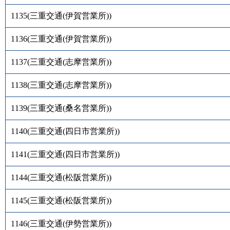
1135
(
三重交通(伊賀営業所)
)
1136
(
三重交通(伊賀営業所)
)
1137
(
三重交通(志摩営業所)
)
1138
(
三重交通(志摩営業所)
)
1139
(
三重交通(桑名営業所)
)
1140
(
三重交通(四日市営業所)
)
1141
(
三重交通(四日市営業所)
)
1144
(
三重交通(松阪営業所)
)
1145
(
三重交通(松阪営業所)
)
1146
(
三重交通(伊勢営業所)
)