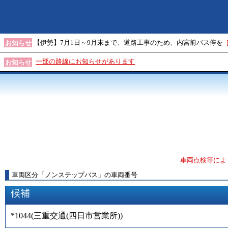
【伊勢】7月1日～9月末まで、道路工事のため、内宮前バス停を
お知らせ
一部の路線にお知らせがあります
お知らせ
車両点検等によ
車両区分
「
ノンステップバス
」
の車両番号
候補
*1044
(
三重交通(四日市営業所)
)