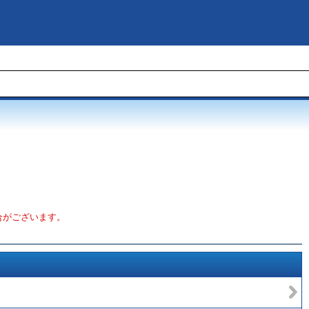
合がございます。