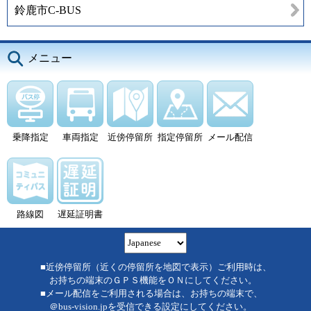
鈴鹿市C-BUS
メニュー
乗降指定
車両指定
近傍停留所
指定停留所
メール配信
路線図
遅延証明書
■近傍停留所（近くの停留所を地図で表示）ご利用時は、
お持ちの端末のＧＰＳ機能をＯＮにしてください。
■メール配信をご利用される場合は、お持ちの端末で、
＠bus-vision.jpを受信できる設定にしてください。