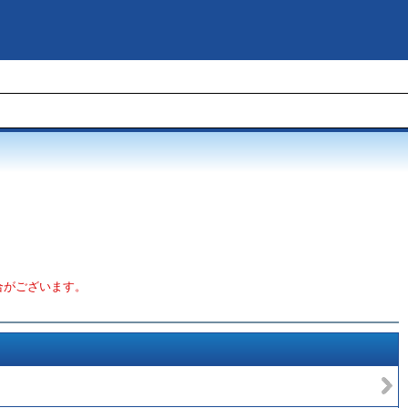
合がございます。