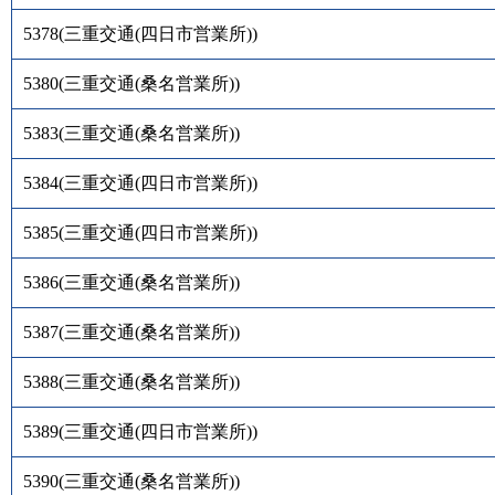
5378
(
三重交通(四日市営業所)
)
5380
(
三重交通(桑名営業所)
)
5383
(
三重交通(桑名営業所)
)
5384
(
三重交通(四日市営業所)
)
5385
(
三重交通(四日市営業所)
)
5386
(
三重交通(桑名営業所)
)
5387
(
三重交通(桑名営業所)
)
5388
(
三重交通(桑名営業所)
)
5389
(
三重交通(四日市営業所)
)
5390
(
三重交通(桑名営業所)
)