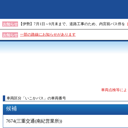
【伊勢】7月1日～9月末まで、道路工事のため、内宮前バス停を
お知らせ
一部の路線にお知らせがあります
お知らせ
車両点検等によ
車両区分
「
いこかバス
」
の車両番号
候補
7674
(
三重交通(南紀営業所)
)