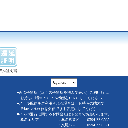
遅延証明書
■近傍停留所（近くの停留所を地図で表示）ご利用時は、
お持ちの端末のＧＰＳ機能をＯＮにしてください。
■メール配信をご利用される場合は、お持ちの端末で、
＠bus-vision.jpを受信できる設定にしてください。
■バスの運行に関するお問合せは下記までお願いします。
桑名エリア ：桑名営業所 0594-22-0595
：八風バス 0594-22-6321