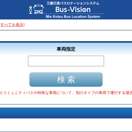
[すべてを表示]
車両指定
りコミュニティバスや特殊な車両について、別のタイプの車両で運行する場