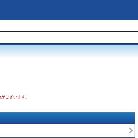
合がございます。