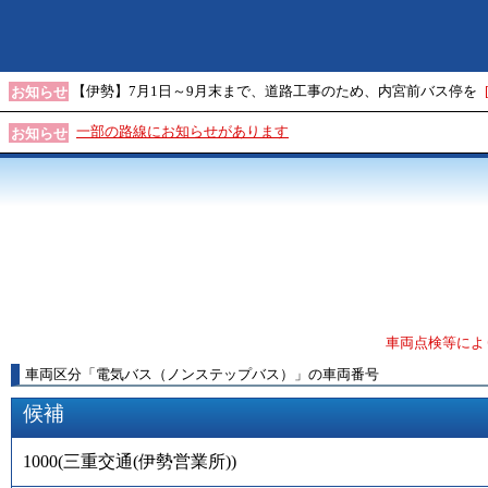
【伊勢】7月1日～9月末まで、道路工事のため、内宮前バス停を
お知らせ
一部の路線にお知らせがあります
お知らせ
車両点検等によ
車両区分
「
電気バス（ノンステップバス）
」
の車両番号
候補
1000
(
三重交通(伊勢営業所)
)