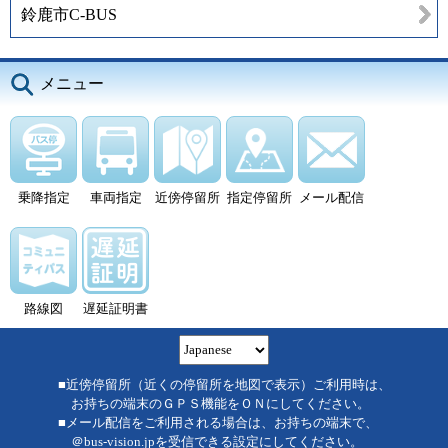
鈴鹿市C-BUS
メニュー
乗降指定
車両指定
近傍停留所
指定停留所
メール配信
路線図
遅延証明書
■近傍停留所（近くの停留所を地図で表示）ご利用時は、
お持ちの端末のＧＰＳ機能をＯＮにしてください。
■メール配信をご利用される場合は、お持ちの端末で、
＠bus-vision.jpを受信できる設定にしてください。