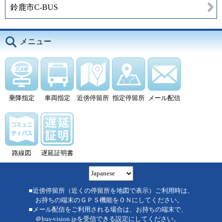
鈴鹿市C-BUS
メニュー
乗降指定
車両指定
近傍停留所
指定停留所
メール配信
路線図
遅延証明書
■近傍停留所（近くの停留所を地図で表示）ご利用時は、
お持ちの端末のＧＰＳ機能をＯＮにしてください。
■メール配信をご利用される場合は、お持ちの端末で、
＠bus-vision.jpを受信できる設定にしてください。