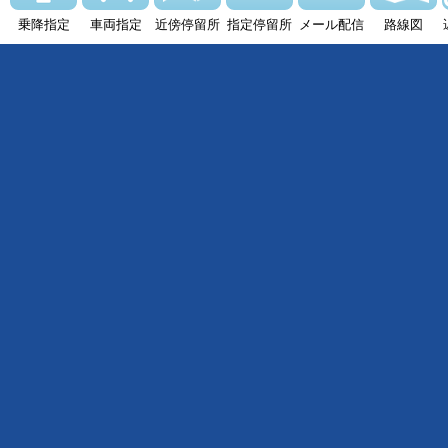
乗降指定
車両指定
近傍停留所
指定停留所
メール配信
路線図