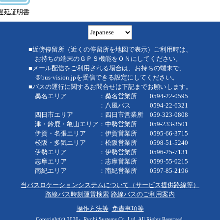
遅延証明書
■近傍停留所（近くの停留所を地図で表示）ご利用時は、
お持ちの端末のＧＰＳ機能をＯＮにしてください。
■メール配信をご利用される場合は、お持ちの端末で、
＠bus-vision.jpを受信できる設定にしてください。
■バスの運行に関するお問合せは下記までお願いします。
桑名エリア ：桑名営業所 0594-22-0595
：八風バス 0594-22-6321
四日市エリア ：四日市営業所 059-323-0808
津・鈴鹿・亀山エリア：中勢営業所 059-233-3501
伊賀・名張エリア ：伊賀営業所 0595-66-3715
松阪・多気エリア ：松阪営業所 0598-51-5240
伊勢エリア ：伊勢営業所 0596-25-7131
志摩エリア ：志摩営業所 0599-55-0215
南紀エリア ：南紀営業所 0597-85-2196
当バスロケーションシステムについて（サービス提供路線等）
路線バス時刻運賃検索
路線バスのご利用案内
操作方法等
免責事項等
Copyright(c) 2020-, Ryobi Systems Co.,Ltd. All Rights Reserved.