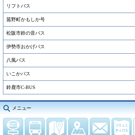
リフトバス
菰野町かもしか号
松阪市鈴の音バス
伊勢市おかげバス
八風バス
いこかバス
鈴鹿市C-BUS
メニュー