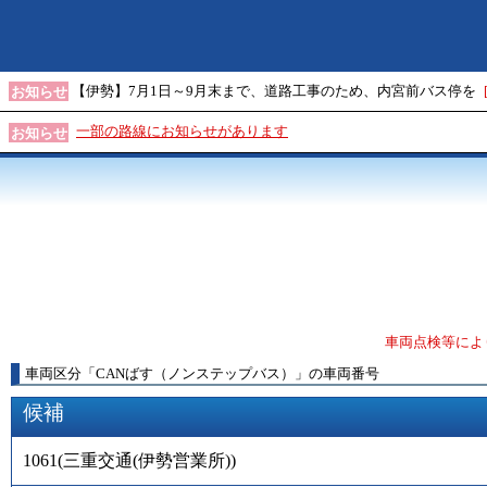
【伊勢】7月1日～9月末まで、道路工事のため、内宮前バス停を
お知らせ
一部の路線にお知らせがあります
お知らせ
車両点検等によ
車両区分
「
CANばす（ノンステップバス）
」
の車両番号
候補
1061
(
三重交通(伊勢営業所)
)