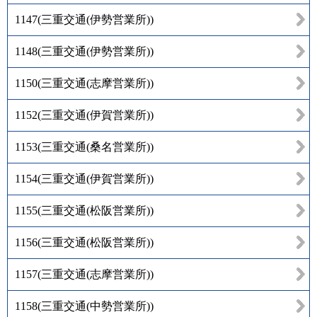
1147
(
三重交通(伊勢営業所)
)
1148
(
三重交通(伊勢営業所)
)
1150
(
三重交通(志摩営業所)
)
1152
(
三重交通(伊賀営業所)
)
1153
(
三重交通(桑名営業所)
)
1154
(
三重交通(伊賀営業所)
)
1155
(
三重交通(松阪営業所)
)
1156
(
三重交通(松阪営業所)
)
1157
(
三重交通(志摩営業所)
)
1158
(
三重交通(中勢営業所)
)