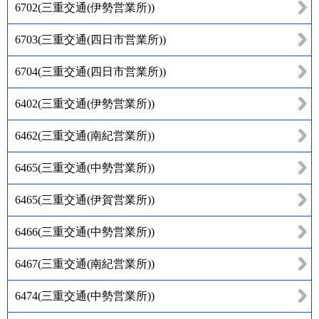
6702
(
三重交通(伊勢営業所)
)
6703
(
三重交通(四日市営業所)
)
6704
(
三重交通(四日市営業所)
)
6402
(
三重交通(伊勢営業所)
)
6462
(
三重交通(南紀営業所)
)
6465
(
三重交通(中勢営業所)
)
6465
(
三重交通(伊賀営業所)
)
6466
(
三重交通(中勢営業所)
)
6467
(
三重交通(南紀営業所)
)
6474
(
三重交通(中勢営業所)
)