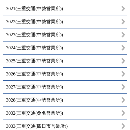
3021
(
三重交通(中勢営業所)
)
3022
(
三重交通(中勢営業所)
)
3023
(
三重交通(中勢営業所)
)
3024
(
三重交通(中勢営業所)
)
3025
(
三重交通(中勢営業所)
)
3026
(
三重交通(中勢営業所)
)
3027
(
三重交通(中勢営業所)
)
3028
(
三重交通(中勢営業所)
)
3032
(
三重交通(桑名営業所)
)
3033
(
三重交通(四日市営業所)
)