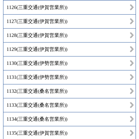
1126
(
三重交通(伊賀営業所)
)
1127
(
三重交通(伊賀営業所)
)
1128
(
三重交通(伊賀営業所)
)
1129
(
三重交通(伊賀営業所)
)
1130
(
三重交通(伊勢営業所)
)
1131
(
三重交通(伊勢営業所)
)
1132
(
三重交通(桑名営業所)
)
1133
(
三重交通(桑名営業所)
)
1134
(
三重交通(桑名営業所)
)
1135
(
三重交通(伊賀営業所)
)