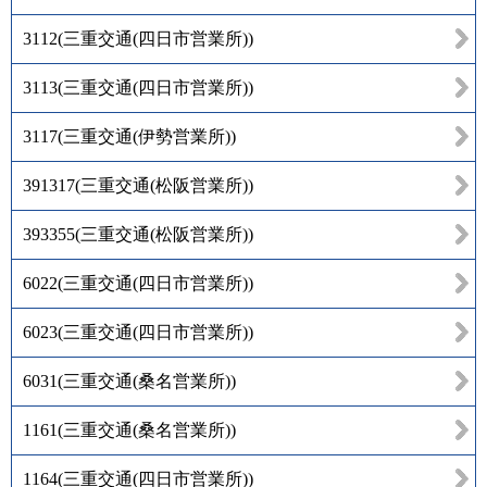
3112
(
三重交通(四日市営業所)
)
3113
(
三重交通(四日市営業所)
)
3117
(
三重交通(伊勢営業所)
)
391317
(
三重交通(松阪営業所)
)
393355
(
三重交通(松阪営業所)
)
6022
(
三重交通(四日市営業所)
)
6023
(
三重交通(四日市営業所)
)
6031
(
三重交通(桑名営業所)
)
1161
(
三重交通(桑名営業所)
)
1164
(
三重交通(四日市営業所)
)