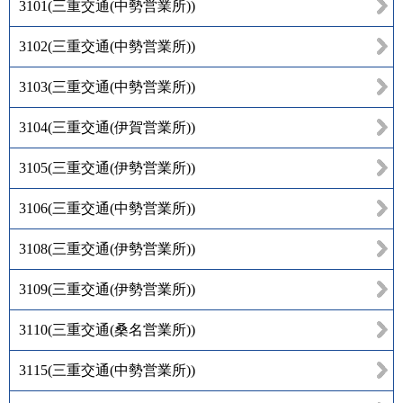
3101
(
三重交通(中勢営業所)
)
3102
(
三重交通(中勢営業所)
)
3103
(
三重交通(中勢営業所)
)
3104
(
三重交通(伊賀営業所)
)
3105
(
三重交通(伊勢営業所)
)
3106
(
三重交通(中勢営業所)
)
3108
(
三重交通(伊勢営業所)
)
3109
(
三重交通(伊勢営業所)
)
3110
(
三重交通(桑名営業所)
)
3115
(
三重交通(中勢営業所)
)