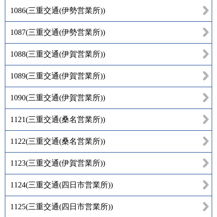
1086
(
三重交通(伊勢営業所)
)
1087
(
三重交通(伊勢営業所)
)
1088
(
三重交通(伊賀営業所)
)
1089
(
三重交通(伊賀営業所)
)
1090
(
三重交通(伊賀営業所)
)
1121
(
三重交通(桑名営業所)
)
1122
(
三重交通(桑名営業所)
)
1123
(
三重交通(伊賀営業所)
)
1124
(
三重交通(四日市営業所)
)
1125
(
三重交通(四日市営業所)
)