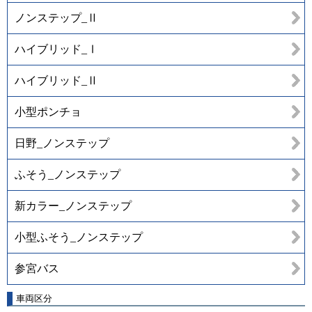
ノンステップ_Ⅱ
ハイブリッド_Ⅰ
ハイブリッド_Ⅱ
小型ポンチョ
日野_ノンステップ
ふそう_ノンステップ
新カラー_ノンステップ
小型ふそう_ノンステップ
参宮バス
車両区分