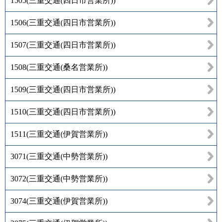
1505
(
三重交通(四日市営業所)
)
1506
(
三重交通(四日市営業所)
)
1507
(
三重交通(四日市営業所)
)
1508
(
三重交通(桑名営業所)
)
1509
(
三重交通(四日市営業所)
)
1510
(
三重交通(四日市営業所)
)
1511
(
三重交通(伊賀営業所)
)
3071
(
三重交通(中勢営業所)
)
3072
(
三重交通(中勢営業所)
)
3074
(
三重交通(伊賀営業所)
)