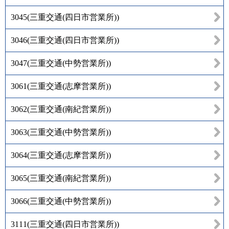
3045
(
三重交通(四日市営業所)
)
3046
(
三重交通(四日市営業所)
)
3047
(
三重交通(中勢営業所)
)
3061
(
三重交通(志摩営業所)
)
3062
(
三重交通(南紀営業所)
)
3063
(
三重交通(中勢営業所)
)
3064
(
三重交通(志摩営業所)
)
3065
(
三重交通(南紀営業所)
)
3066
(
三重交通(中勢営業所)
)
3111
(
三重交通(四日市営業所)
)