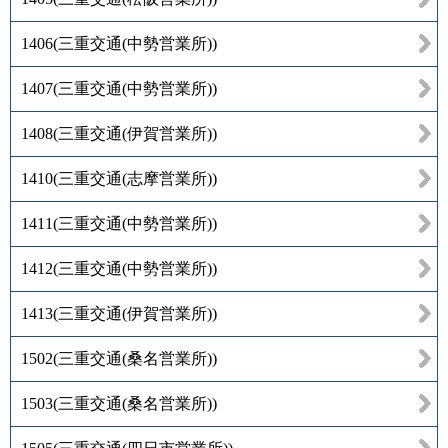
1406
(
三重交通(中勢営業所)
)
1407
(
三重交通(中勢営業所)
)
1408
(
三重交通(伊賀営業所)
)
1410
(
三重交通(志摩営業所)
)
1411
(
三重交通(中勢営業所)
)
1412
(
三重交通(中勢営業所)
)
1413
(
三重交通(伊賀営業所)
)
1502
(
三重交通(桑名営業所)
)
1503
(
三重交通(桑名営業所)
)