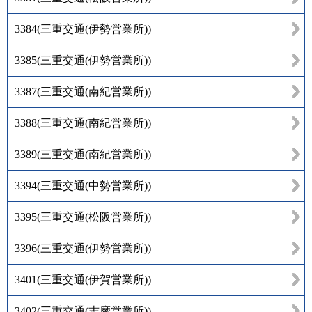
3384
(
三重交通(伊勢営業所)
)
3385
(
三重交通(伊勢営業所)
)
3387
(
三重交通(南紀営業所)
)
3388
(
三重交通(南紀営業所)
)
3389
(
三重交通(南紀営業所)
)
3394
(
三重交通(中勢営業所)
)
3395
(
三重交通(松阪営業所)
)
3396
(
三重交通(伊勢営業所)
)
3401
(
三重交通(伊賀営業所)
)
3402
(
三重交通(志摩営業所)
)