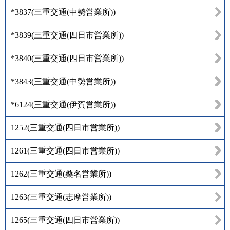
*3837
(
三重交通(中勢営業所)
)
*3839
(
三重交通(四日市営業所)
)
*3840
(
三重交通(四日市営業所)
)
*3843
(
三重交通(中勢営業所)
)
*6124
(
三重交通(伊賀営業所)
)
1252
(
三重交通(四日市営業所)
)
1261
(
三重交通(四日市営業所)
)
1262
(
三重交通(桑名営業所)
)
1263
(
三重交通(志摩営業所)
)
1265
(
三重交通(四日市営業所)
)