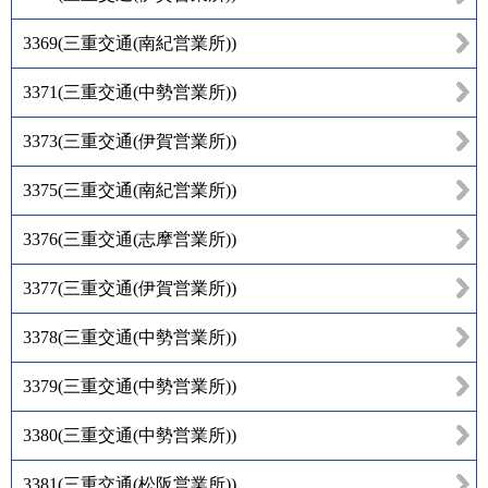
3369
(
三重交通(南紀営業所)
)
3371
(
三重交通(中勢営業所)
)
3373
(
三重交通(伊賀営業所)
)
3375
(
三重交通(南紀営業所)
)
3376
(
三重交通(志摩営業所)
)
3377
(
三重交通(伊賀営業所)
)
3378
(
三重交通(中勢営業所)
)
3379
(
三重交通(中勢営業所)
)
3380
(
三重交通(中勢営業所)
)
3381
(
三重交通(松阪営業所)
)