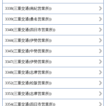
3338
(
三重交通(南紀営業所)
)
3339
(
三重交通(桑名営業所)
)
3340
(
三重交通(四日市営業所)
)
3344
(
三重交通(伊勢営業所)
)
3345
(
三重交通(中勢営業所)
)
3347
(
三重交通(伊勢営業所)
)
3348
(
三重交通(志摩営業所)
)
3352
(
三重交通(松阪営業所)
)
3353
(
三重交通(志摩営業所)
)
3354
(
三重交通(四日市営業所)
)