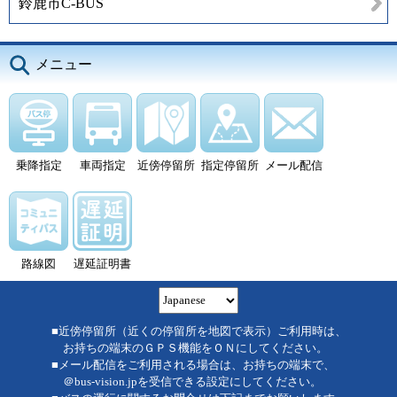
鈴鹿市C-BUS
メニュー
乗降指定
車両指定
近傍停留所
指定停留所
メール配信
路線図
遅延証明書
■近傍停留所（近くの停留所を地図で表示）ご利用時は、
お持ちの端末のＧＰＳ機能をＯＮにしてください。
■メール配信をご利用される場合は、お持ちの端末で、
＠bus-vision.jpを受信できる設定にしてください。