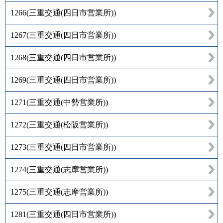
1266
(
三重交通(四日市営業所)
)
1267
(
三重交通(四日市営業所)
)
1268
(
三重交通(四日市営業所)
)
1269
(
三重交通(四日市営業所)
)
1271
(
三重交通(中勢営業所)
)
1272
(
三重交通(松阪営業所)
)
1273
(
三重交通(四日市営業所)
)
1274
(
三重交通(志摩営業所)
)
1275
(
三重交通(志摩営業所)
)
1281
(
三重交通(四日市営業所)
)