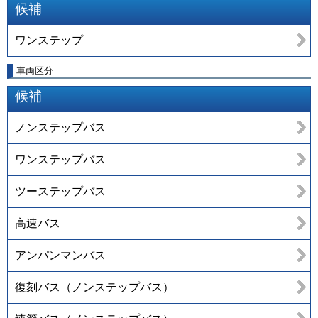
候補
ワンステップ
車両区分
候補
ノンステップバス
ワンステップバス
ツーステップバス
高速バス
アンパンマンバス
復刻バス（ノンステップバス）