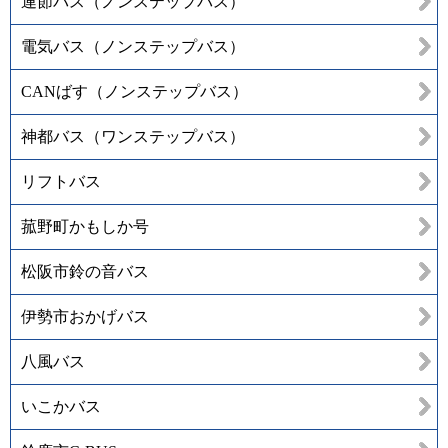
連節バス（ノンステップバス）
電気バス（ノンステップバス）
CANばす（ノンステップバス）
神都バス（ワンステップバス）
リフトバス
菰野町かもしか号
松阪市鈴の音バス
伊勢市おかげバス
八風バス
いこかバス