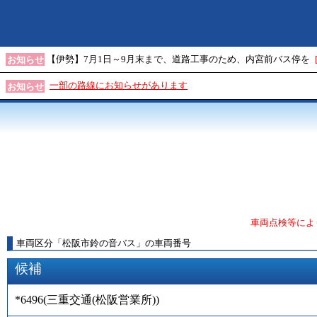
【伊勢】7月1日～9月末まで、道路工事のため、内宮前バス停を
お知らせ
一部の路線にお知らせがあります
お知らせ
車両点検等によ
車両区分
「
松阪市鈴の音バス
」
の車両番号
候補
*6496
(
三重交通(松阪営業所)
)