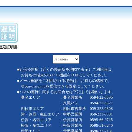
遅延証明書
■近傍停留所（近くの停留所を地図で表示）ご利用時は、
お持ちの端末のＧＰＳ機能をＯＮにしてください。
■メール配信をご利用される場合は、お持ちの端末で、
＠bus-vision.jpを受信できる設定にしてください。
■バスの運行に関するお問合せは下記までお願いします。
桑名エリア ：桑名営業所 0594-22-0595
：八風バス 0594-22-6321
四日市エリア ：四日市営業所 059-323-0808
津・鈴鹿・亀山エリア：中勢営業所 059-233-3501
伊賀・名張エリア ：伊賀営業所 0595-66-3715
松阪・多気エリア ：松阪営業所 0598-51-5240
伊勢エリア ：伊勢営業所 0596-25-7131