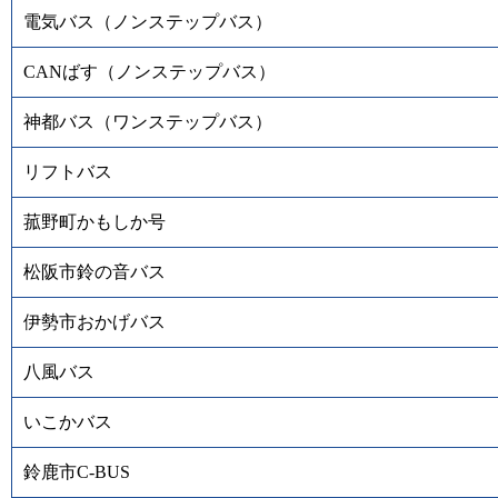
電気バス（ノンステップバス）
CANばす（ノンステップバス）
神都バス（ワンステップバス）
リフトバス
菰野町かもしか号
松阪市鈴の音バス
伊勢市おかげバス
八風バス
いこかバス
鈴鹿市C-BUS