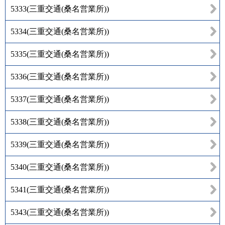
5333
(
三重交通(桑名営業所)
)
5334
(
三重交通(桑名営業所)
)
5335
(
三重交通(桑名営業所)
)
5336
(
三重交通(桑名営業所)
)
5337
(
三重交通(桑名営業所)
)
5338
(
三重交通(桑名営業所)
)
5339
(
三重交通(桑名営業所)
)
5340
(
三重交通(桑名営業所)
)
5341
(
三重交通(桑名営業所)
)
5343
(
三重交通(桑名営業所)
)