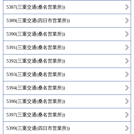
5387
(
三重交通(桑名営業所)
)
5389
(
三重交通(四日市営業所)
)
5390
(
三重交通(桑名営業所)
)
5391
(
三重交通(桑名営業所)
)
5392
(
三重交通(桑名営業所)
)
5393
(
三重交通(桑名営業所)
)
5394
(
三重交通(桑名営業所)
)
5396
(
三重交通(桑名営業所)
)
5397
(
三重交通(桑名営業所)
)
5399
(
三重交通(四日市営業所)
)