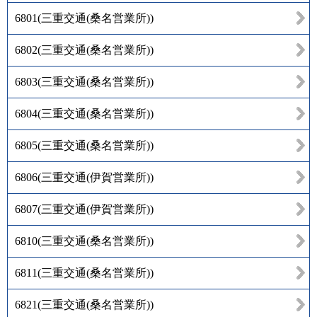
6801
(
三重交通(桑名営業所)
)
6802
(
三重交通(桑名営業所)
)
6803
(
三重交通(桑名営業所)
)
6804
(
三重交通(桑名営業所)
)
6805
(
三重交通(桑名営業所)
)
6806
(
三重交通(伊賀営業所)
)
6807
(
三重交通(伊賀営業所)
)
6810
(
三重交通(桑名営業所)
)
6811
(
三重交通(桑名営業所)
)
6821
(
三重交通(桑名営業所)
)