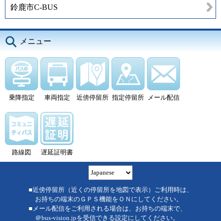
鈴鹿市C-BUS
メニュー
乗降指定
車両指定
近傍停留所
指定停留所
メール配信
路線図
遅延証明書
■近傍停留所（近くの停留所を地図で表示）ご利用時は、
お持ちの端末のＧＰＳ機能をＯＮにしてください。
■メール配信をご利用される場合は、お持ちの端末で、
＠bus-vision.jpを受信できる設定にしてください。