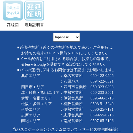
路線図
遅延証明書
■近傍停留所（近くの停留所を地図で表示）ご利用時は、
お持ちの端末のＧＰＳ機能をＯＮにしてください。
■メール配信をご利用される場合は、お持ちの端末で、
＠bus-vision.jpを受信できる設定にしてください。
■バスの運行に関するお問合せは下記までお願いします。
桑名エリア ：桑名営業所 0594-22-0595
：八風バス 0594-22-6321
四日市エリア ：四日市営業所 059-323-0808
津・鈴鹿・亀山エリア：中勢営業所 059-233-3501
伊賀・名張エリア ：伊賀営業所 0595-66-3715
松阪・多気エリア ：松阪営業所 0598-51-5240
伊勢エリア ：伊勢営業所 0596-25-7131
志摩エリア ：志摩営業所 0599-55-0215
南紀エリア ：南紀営業所 0597-85-2196
当バスロケーションシステムについて（サービス提供路線等）