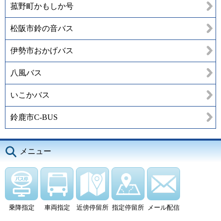
菰野町かもしか号
松阪市鈴の音バス
伊勢市おかげバス
八風バス
いこかバス
鈴鹿市C-BUS
メニュー
乗降指定
車両指定
近傍停留所
指定停留所
メール配信