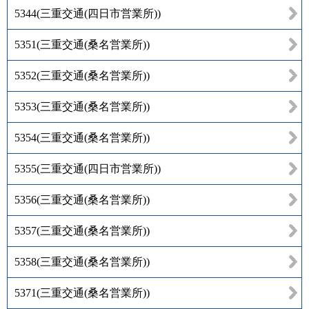
5344
(
三重交通(四日市営業所)
)
5351
(
三重交通(桑名営業所)
)
5352
(
三重交通(桑名営業所)
)
5353
(
三重交通(桑名営業所)
)
5354
(
三重交通(桑名営業所)
)
5355
(
三重交通(四日市営業所)
)
5356
(
三重交通(桑名営業所)
)
5357
(
三重交通(桑名営業所)
)
5358
(
三重交通(桑名営業所)
)
5371
(
三重交通(桑名営業所)
)