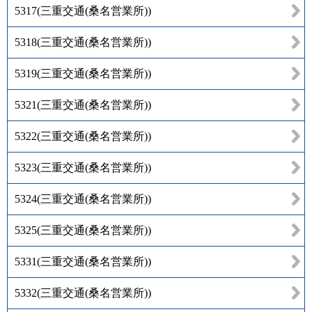
5317
(
三重交通(桑名営業所)
)
5318
(
三重交通(桑名営業所)
)
5319
(
三重交通(桑名営業所)
)
5321
(
三重交通(桑名営業所)
)
5322
(
三重交通(桑名営業所)
)
5323
(
三重交通(桑名営業所)
)
5324
(
三重交通(桑名営業所)
)
5325
(
三重交通(桑名営業所)
)
5331
(
三重交通(桑名営業所)
)
5332
(
三重交通(桑名営業所)
)