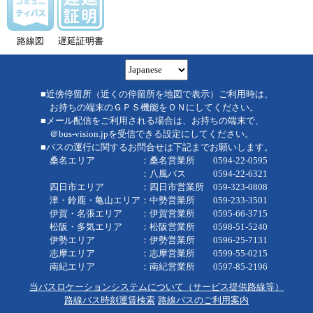
路線図
遅延証明書
■近傍停留所（近くの停留所を地図で表示）ご利用時は、
お持ちの端末のＧＰＳ機能をＯＮにしてください。
■メール配信をご利用される場合は、お持ちの端末で、
＠bus-vision.jpを受信できる設定にしてください。
■バスの運行に関するお問合せは下記までお願いします。
桑名エリア ：桑名営業所 0594-22-0595
：八風バス 0594-22-6321
四日市エリア ：四日市営業所 059-323-0808
津・鈴鹿・亀山エリア：中勢営業所 059-233-3501
伊賀・名張エリア ：伊賀営業所 0595-66-3715
松阪・多気エリア ：松阪営業所 0598-51-5240
伊勢エリア ：伊勢営業所 0596-25-7131
志摩エリア ：志摩営業所 0599-55-0215
南紀エリア ：南紀営業所 0597-85-2196
当バスロケーションシステムについて（サービス提供路線等）
路線バス時刻運賃検索
路線バスのご利用案内