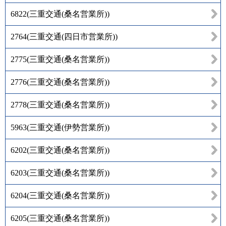
6822
(
三重交通(桑名営業所)
)
2764
(
三重交通(四日市営業所)
)
2775
(
三重交通(桑名営業所)
)
2776
(
三重交通(桑名営業所)
)
2778
(
三重交通(桑名営業所)
)
5963
(
三重交通(伊勢営業所)
)
6202
(
三重交通(桑名営業所)
)
6203
(
三重交通(桑名営業所)
)
6204
(
三重交通(桑名営業所)
)
6205
(
三重交通(桑名営業所)
)