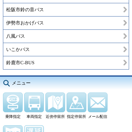
松阪市鈴の音バス
伊勢市おかげバス
八風バス
いこかバス
鈴鹿市C-BUS
メニュー
乗降指定
車両指定
近傍停留所
指定停留所
メール配信