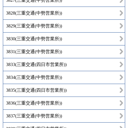
3827
(
三重交通(中勢営業所)
)
3828
(
三重交通(中勢営業所)
)
3829
(
三重交通(中勢営業所)
)
3830
(
三重交通(中勢営業所)
)
3831
(
三重交通(中勢営業所)
)
3833
(
三重交通(四日市営業所)
)
3834
(
三重交通(中勢営業所)
)
3835
(
三重交通(四日市営業所)
)
3836
(
三重交通(中勢営業所)
)
3837
(
三重交通(中勢営業所)
)