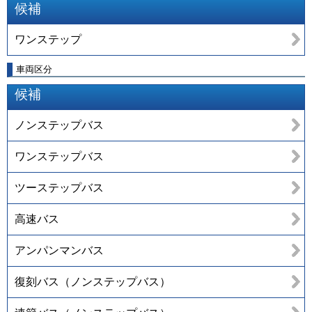
候補
ワンステップ
車両区分
候補
ノンステップバス
ワンステップバス
ツーステップバス
高速バス
アンパンマンバス
復刻バス（ノンステップバス）