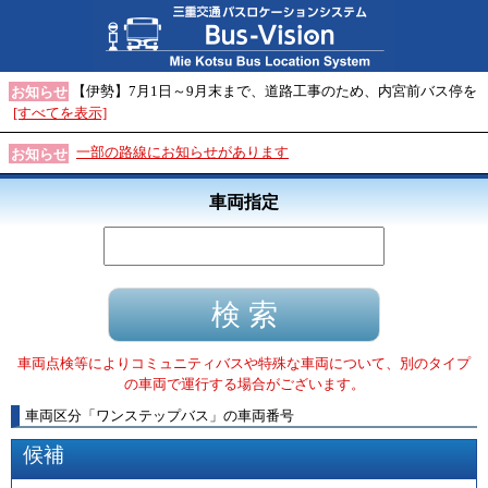
【伊勢】7月1日～9月末まで、道路工事のため、内宮前バス停を
お知らせ
[すべてを表示]
一部の路線にお知らせがあります
お知らせ
車両指定
車両点検等によりコミュニティバスや特殊な車両について、別のタイプ
の車両で運行する場合がございます。
車両区分
「
ワンステップバス
」
の車両番号
候補