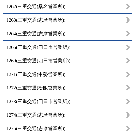
1262
(
三重交通(桑名営業所)
)
1263
(
三重交通(志摩営業所)
)
1264
(
三重交通(志摩営業所)
)
1266
(
三重交通(四日市営業所)
)
1269
(
三重交通(四日市営業所)
)
1271
(
三重交通(中勢営業所)
)
1272
(
三重交通(松阪営業所)
)
1273
(
三重交通(四日市営業所)
)
1274
(
三重交通(志摩営業所)
)
1275
(
三重交通(志摩営業所)
)