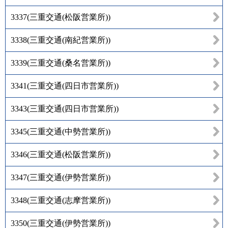
3337
(
三重交通(松阪営業所)
)
3338
(
三重交通(南紀営業所)
)
3339
(
三重交通(桑名営業所)
)
3341
(
三重交通(四日市営業所)
)
3343
(
三重交通(四日市営業所)
)
3345
(
三重交通(中勢営業所)
)
3346
(
三重交通(松阪営業所)
)
3347
(
三重交通(伊勢営業所)
)
3348
(
三重交通(志摩営業所)
)
3350
(
三重交通(伊勢営業所)
)