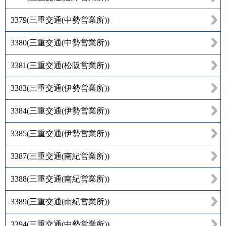
3379
(
三重交通(中勢営業所)
)
3380
(
三重交通(中勢営業所)
)
3381
(
三重交通(松阪営業所)
)
3383
(
三重交通(伊勢営業所)
)
3384
(
三重交通(伊勢営業所)
)
3385
(
三重交通(伊勢営業所)
)
3387
(
三重交通(南紀営業所)
)
3388
(
三重交通(南紀営業所)
)
3389
(
三重交通(南紀営業所)
)
3394
(
三重交通(中勢営業所)
)