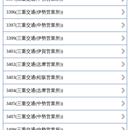
3396
(
三重交通(伊勢営業所)
)
3397
(
三重交通(中勢営業所)
)
3399
(
三重交通(伊勢営業所)
)
3401
(
三重交通(伊賀営業所)
)
3402
(
三重交通(志摩営業所)
)
3403
(
三重交通(松阪営業所)
)
3404
(
三重交通(志摩営業所)
)
3405
(
三重交通(中勢営業所)
)
3407
(
三重交通(中勢営業所)
)
3409
(
三重交通(中勢営業所)
)