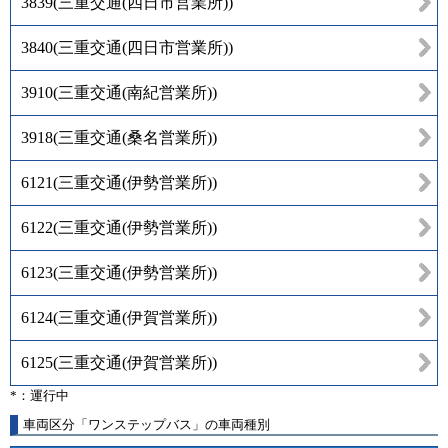
3839
(
三重交通(四日市営業所)
)
3840
(
三重交通(四日市営業所)
)
3910
(
三重交通(南紀営業所)
)
3918
(
三重交通(桑名営業所)
)
6121
(
三重交通(伊勢営業所)
)
6122
(
三重交通(伊勢営業所)
)
6123
(
三重交通(伊勢営業所)
)
6124
(
三重交通(伊賀営業所)
)
6125
(
三重交通(伊賀営業所)
)
*：運行中
車両区分「ワンステップバス」の車両種別