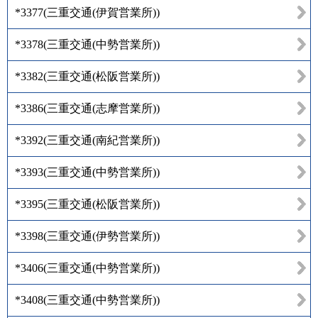
*3377
(
三重交通(伊賀営業所)
)
*3378
(
三重交通(中勢営業所)
)
*3382
(
三重交通(松阪営業所)
)
*3386
(
三重交通(志摩営業所)
)
*3392
(
三重交通(南紀営業所)
)
*3393
(
三重交通(中勢営業所)
)
*3395
(
三重交通(松阪営業所)
)
*3398
(
三重交通(伊勢営業所)
)
*3406
(
三重交通(中勢営業所)
)
*3408
(
三重交通(中勢営業所)
)