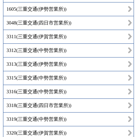
1605
(
三重交通(伊勢営業所)
)
3048
(
三重交通(四日市営業所)
)
3311
(
三重交通(伊賀営業所)
)
3312
(
三重交通(中勢営業所)
)
3313
(
三重交通(伊勢営業所)
)
3315
(
三重交通(中勢営業所)
)
3316
(
三重交通(中勢営業所)
)
3318
(
三重交通(四日市営業所)
)
3319
(
三重交通(中勢営業所)
)
3320
(
三重交通(伊賀営業所)
)