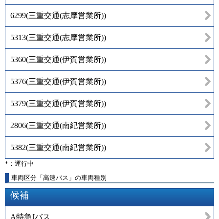
6299
(
三重交通(志摩営業所)
)
5313
(
三重交通(志摩営業所)
)
5360
(
三重交通(伊賀営業所)
)
5376
(
三重交通(伊賀営業所)
)
5379
(
三重交通(伊賀営業所)
)
2806
(
三重交通(南紀営業所)
)
5382
(
三重交通(南紀営業所)
)
*：運行中
車両区分「高速バス」の車両種別
候補
A特急Jバス