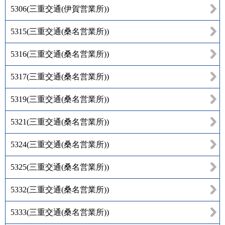
5306
(
三重交通(伊賀営業所)
)
5315
(
三重交通(桑名営業所)
)
5316
(
三重交通(桑名営業所)
)
5317
(
三重交通(桑名営業所)
)
5319
(
三重交通(桑名営業所)
)
5321
(
三重交通(桑名営業所)
)
5324
(
三重交通(桑名営業所)
)
5325
(
三重交通(桑名営業所)
)
5332
(
三重交通(桑名営業所)
)
5333
(
三重交通(桑名営業所)
)