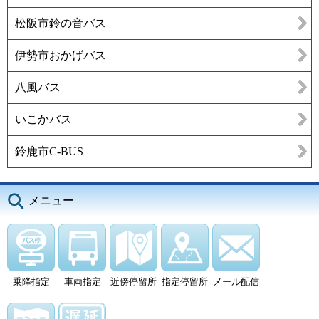
松阪市鈴の音バス
伊勢市おかげバス
八風バス
いこかバス
鈴鹿市C-BUS
メニュー
乗降指定
車両指定
近傍停留所
指定停留所
メール配信