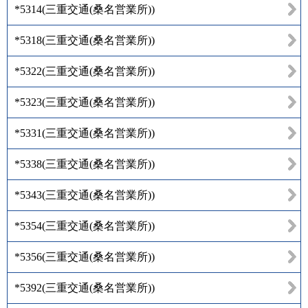
*5314
(
三重交通(桑名営業所)
)
*5318
(
三重交通(桑名営業所)
)
*5322
(
三重交通(桑名営業所)
)
*5323
(
三重交通(桑名営業所)
)
*5331
(
三重交通(桑名営業所)
)
*5338
(
三重交通(桑名営業所)
)
*5343
(
三重交通(桑名営業所)
)
*5354
(
三重交通(桑名営業所)
)
*5356
(
三重交通(桑名営業所)
)
*5392
(
三重交通(桑名営業所)
)