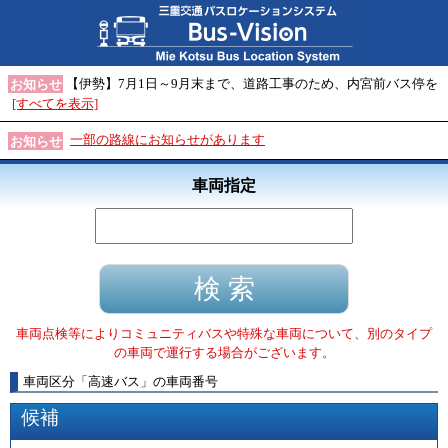
【伊勢】7月1日～9月末まで、道路工事のため、内宮前バス停を
お知らせ
[すべてを表示]
一部の路線にお知らせがあります
お知らせ
車両指定
車両点検等によりコミュニティバスや特殊な車両について、別のタイプ
の車両で運行する場合がございます。
車両区分
「
高速バス
」
の車両番号
候補